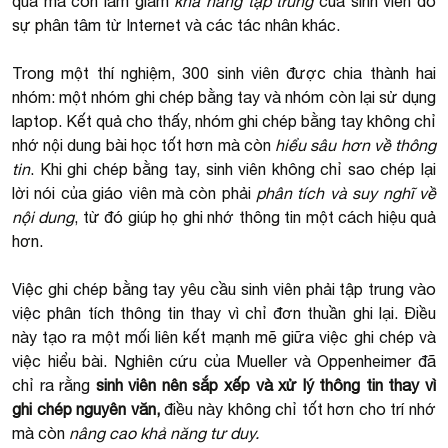
quả mà còn làm giảm
khả năng tập trung
của sinh viên do
sự phân tâm từ Internet và các tác nhân khác.
Trong một thí nghiệm, 300 sinh viên được chia thành hai
nhóm: một nhóm ghi chép bằng tay và nhóm còn lại sử dụng
laptop. Kết quả cho thấy, nhóm ghi chép bằng tay không chỉ
nhớ nội dung bài học tốt hơn mà còn
hiểu sâu hơn về thông
tin
. Khi ghi chép bằng tay, sinh viên không chỉ sao chép lại
lời nói của giáo viên mà còn phải
phân tích và suy nghĩ về
nội dung
, từ đó giúp họ ghi nhớ thông tin một cách hiệu quả
hơn.
Việc ghi chép bằng tay yêu cầu sinh viên phải tập trung vào
việc phân tích thông tin thay vì chỉ đơn thuần ghi lại. Điều
này tạo ra một mối liên kết mạnh mẽ giữa việc ghi chép và
việc hiểu bài. Nghiên cứu của Mueller và Oppenheimer đã
chỉ ra rằng
sinh viên nên sắp xếp và xử lý thông tin thay vì
ghi chép nguyên văn,
điều này không chỉ tốt hơn cho trí nhớ
mà còn
nâng cao khả năng tư duy.