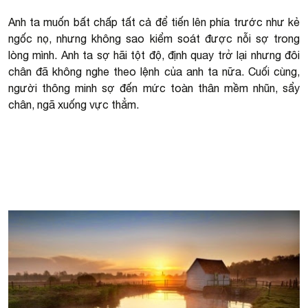
Anh ta muốn bất chấp tất cả để tiến lên phía trước như kẻ
ngốc nọ, nhưng không sao kiểm soát được nỗi sợ trong
lòng mình. Anh ta sợ hãi tột độ, định quay trở lại nhưng đôi
chân đã không nghe theo lệnh của anh ta nữa. Cuối cùng,
người thông minh sợ đến mức toàn thân mềm nhũn, sẩy
chân, ngã xuống vực thẳm.