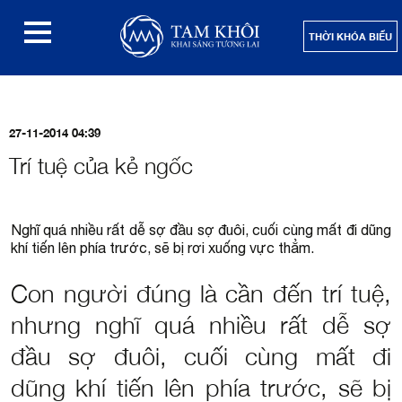
THỜI KHÓA BIỂU
27-11-2014 04:39
Trí tuệ của kẻ ngốc
Nghĩ quá nhiều rất dễ sợ đầu sợ đuôi, cuối cùng mất đi dũng
khí tiến lên phía trước, sẽ bị rơi xuống vực thẳm.
Con người đúng là cần đến trí tuệ,
nhưng nghĩ quá nhiều rất dễ sợ
đầu sợ đuôi, cuối cùng mất đi
dũng khí tiến lên phía trước, sẽ bị