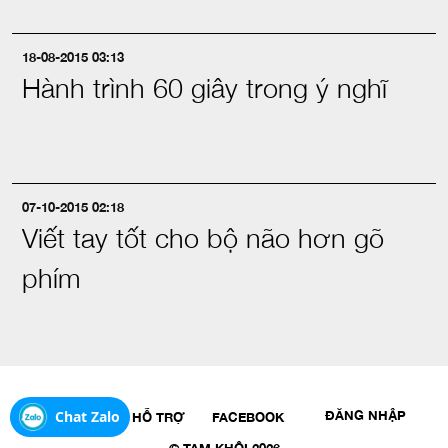
18-08-2015 03:13
Hành trình 60 giây trong ý nghĩ
07-10-2015 02:18
Viết tay tốt cho bộ não hơn gõ
phím
Chat Zalo
ĐĂNG NHẬP
TÌM KIẾM
HỖ TRỢ
FACEBOOK