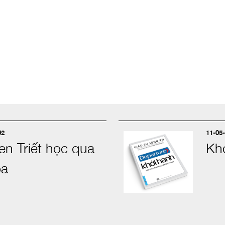
02
11-05-
n Triết học qua
Kh
ọa