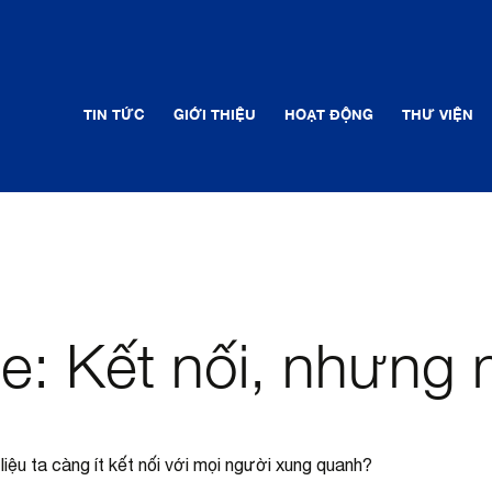
TIN TỨC
GIỚI THIỆU
HOẠT ĐỘNG
THƯ VIỆN
le: Kết nối, nhưng
iệu ta càng ít kết nối với mọi người xung quanh?