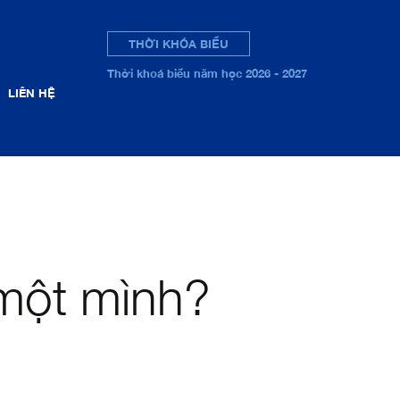
THỜI KHÓA BIỂU
Thời khoá biểu năm học 2026 - 2027
LIÊN HỆ
 một mình?