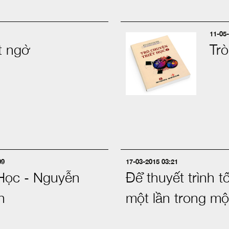
11-05-
t ngờ
Trò
09
17-03-2015 03:21
Học - Nguyễn
Để thuyết trình t
n
một lần trong mộ