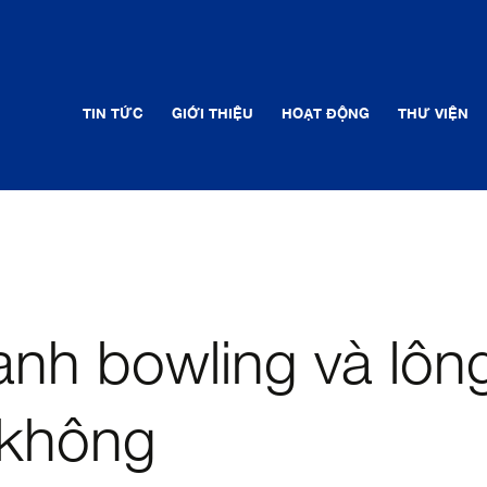
TIN TỨC
GIỚI THIỆU
HOẠT ĐỘNG
THƯ VIỆN
nh bowling và lông
 không