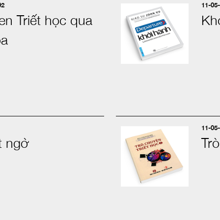
02
11-05-
n Triết học qua
Kh
ọa
11-05-
t ngờ
Trò