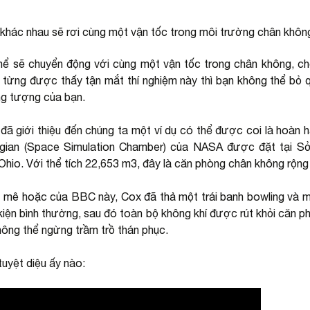
 khác nhau sẽ rơi cùng một vận tốc trong môi trường chân khôn
thể sẽ chuyển động với cùng một vận tốc trong chân không, c
từng được thấy tận mắt thí nghiệm này thì bạn không thể bỏ 
ng tượng của bạn.
 đã giới thiệu đến chúng ta một ví dụ có thể được coi là hoàn
ian (Space Simulation Chamber) của NASA được đặt tại S
Ohio. Với thể tích 22,653 m3, đây là căn phòng chân không rộng n
 mê hoặc của BBC này, Cox đã thả một trái banh bowling và m
u kiện bình thường, sau đó toàn bộ không khí được rút khỏi căn p
không thể ngừng trầm trồ thán phục.
uyệt diệu ấy nào: