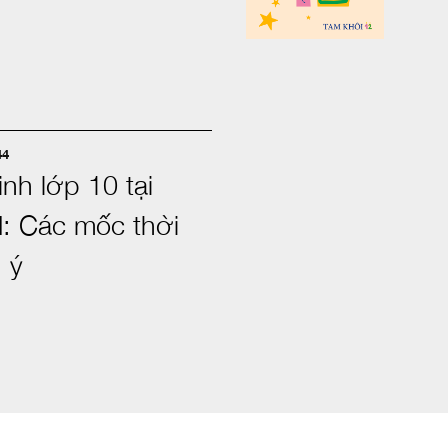
44
inh lớp 10 tại
: Các mốc thời
 ý