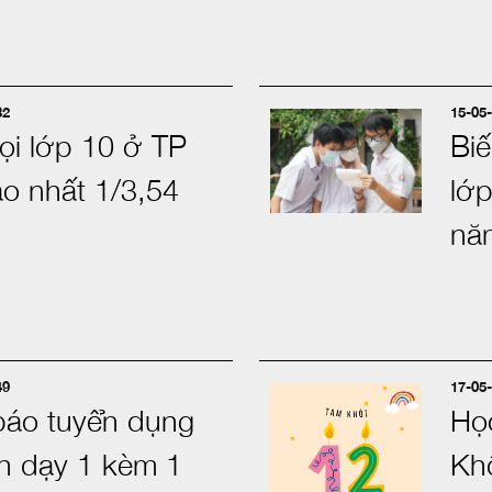
32
15-05-
họi lớp 10 ở TP
Bi
o nhất 1/3,54
lớ
nă
49
17-05-
báo tuyển dụng
Họ
ên dạy 1 kèm 1
Khô