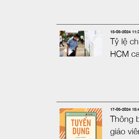
15-05-2024 11:
Tỷ lệ c
HCM ca
17-05-2024 15:
Thông 
giáo vi