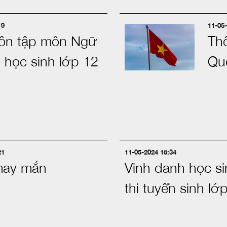
19
11-05-
u ôn tập môn Ngữ
Thô
 học sinh lớp 12
Qu
21
11-05-2024 16:34
ay mắn
Vinh danh học si
thi tuyển sinh lớ