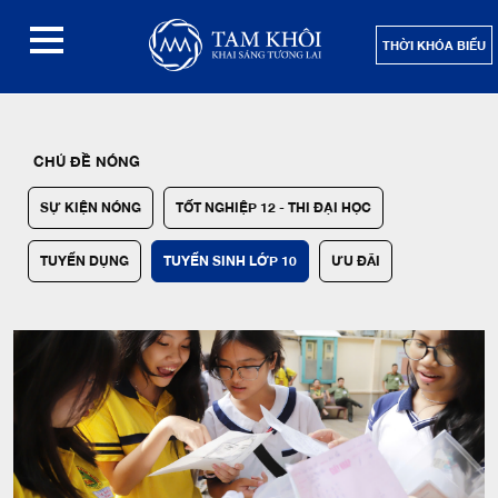
THỜI KHÓA BIỂU
CHỦ ĐỀ NÓNG
SỰ KIỆN NÓNG
TỐT NGHIỆP 12 - THI ĐẠI HỌC
TUYỂN DỤNG
TUYỂN SINH LỚP 10
ƯU ĐÃI