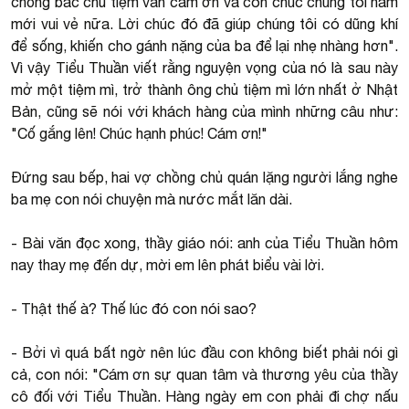
chồng bác chủ tiệm vẫn cám ơn và còn chúc chúng tôi năm
mới vui vẻ nữa. Lời chúc đó đã giúp chúng tôi có dũng khí
để sống, khiến cho gánh nặng của ba để lại nhẹ nhàng hơn".
Vì vậy Tiểu Thuần viết rằng nguyện vọng của nó là sau này
mở một tiệm mì, trở thành ông chủ tiệm mì lớn nhất ở Nhật
Bản, cũng sẽ nói với khách hàng của mình những câu như:
"Cố gắng lên! Chúc hạnh phúc! Cám ơn!"
Đứng sau bếp, hai vợ chồng chủ quán lặng người lắng nghe
ba mẹ con nói chuyện mà nước mắt lăn dài.
- Bài văn đọc xong, thầy giáo nói: anh của Tiểu Thuần hôm
nay thay mẹ đến dự, mời em lên phát biểu vài lời.
- Thật thế à? Thế lúc đó con nói sao?
- Bởi vì quá bất ngờ nên lúc đầu con không biết phải nói gì
cả, con nói: "Cám ơn sự quan tâm và thương yêu của thầy
cô đối với Tiểu Thuần. Hàng ngày em con phải đi chợ nấu