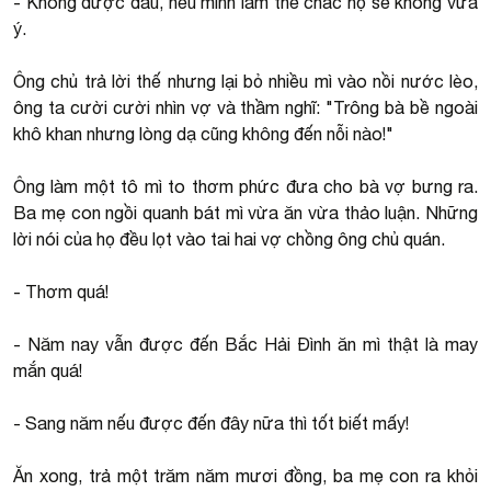
- Không được đâu, nếu mình làm thế chắc họ sẽ không vừa
ý.
Ông chủ trả lời thế nhưng lại bỏ nhiều mì vào nồi nước lèo,
ông ta cười cười nhìn vợ và thầm nghĩ: "Trông bà bề ngoài
khô khan nhưng lòng dạ cũng không đến nỗi nào!"
Ông làm một tô mì to thơm phức đưa cho bà vợ bưng ra.
Ba mẹ con ngồi quanh bát mì vừa ăn vừa thảo luận. Những
lời nói của họ đều lọt vào tai hai vợ chồng ông chủ quán.
- Thơm quá!
- Năm nay vẫn được đến Bắc Hải Đình ăn mì thật là may
mắn quá!
- Sang năm nếu được đến đây nữa thì tốt biết mấy!
Ăn xong, trả một trăm năm mươi đồng, ba mẹ con ra khỏi