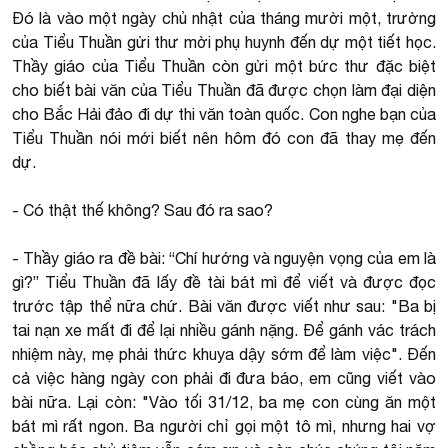
Đó là vào một ngày chủ nhật của tháng mười một, trường
của Tiểu Thuần gửi thư mời phụ huynh đến dự một tiết học.
Thầy giáo của Tiểu Thuần còn gửi một bức thư đặc biệt
cho biết bài văn của Tiểu Thuần đã được chọn làm đại diện
cho Bắc Hải đảo đi dự thi văn toàn quốc. Con nghe bạn của
Tiểu Thuần nói mới biết nên hôm đó con đã thay mẹ đến
dự.
- Có thật thế không? Sau đó ra sao?
- Thầy giáo ra đề bài: “Chí hướng và nguyện vọng của em là
gì?” Tiểu Thuần đã lấy đề tài bát mì để viết và được đọc
trước tập thể nữa chứ. Bài văn được viết như sau: "Ba bị
tai nạn xe mất đi để lại nhiều gánh nặng. Để gánh vác trách
nhiệm này, mẹ phải thức khuya dậy sớm để làm việc". Đến
cả việc hàng ngày con phải đi đưa báo, em cũng viết vào
bài nữa. Lại còn: "Vào tối 31/12, ba mẹ con cùng ăn một
bát mì rất ngon. Ba người chỉ gọi một tô mì, nhưng hai vợ