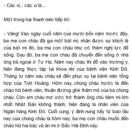
- Các vị... các vị là...
Một trong hai thanh niên tiếp lời:
- Vâng! Vào ngày cuối năm của mười bốn năm trước đây,
ba mẹ con cháu đã gọi một bát mì, nhận được sự khích lệ
của bát mì đó, ba mẹ con cháu như có thêm nghị lực để
sống. Sau đó, ba mẹ con cháu đã chuyển đến sống ở nhà
ông bà ngoại ở Tư Hạ. Năm nay cháu thi đỗ vào trường y,
hiện đang thực tập tại khoa nhi của bệnh viện Kinh Đô.
Tháng tư năm sau cháu sẽ đến phục vụ tại bệnh viện tổng
hợp của Trát Hoảng. Hôm nay, chúng cháu trước là đến
chào hỏi bệnh viện, thuận đường ghé thăm mộ của ba chúng
cháu. Còn em cháu mơ ước trở thành ông chủ tiệm mì lớn
nhất Nhật Bản không thành, hiện đang là nhân viên của
Ngân hàng Kinh Đô. Cuối cùng, ý định nung nấy từ bao lâu
nay của chúng cháu là hôm nay, ba mẹ con cháu muốn đến
chào hỏi hai bác và ăn mì ở Bắc Hải Đình này.