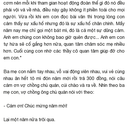
cơm nên mỗi khi tham gian hoạt động đoàn thể gì đó nó đều
phải vội vả về nhà, điều này gây không ít phiền toái cho mọi
người. Vừa rồi khi em con đọc bài văn thì trong lòng con
cảm thấy sự xấu hổ nhưng đó là sự xấu hổ chân chính. Mấy
năm nay mẹ chỉ gọi một bát mì, đó là cả một sự dũng cảm.
Anh em chúng con không bao giờ quên được... Anh em con
tự hứa sẽ cố gắng hơn nữa, quan tâm chăm sóc mẹ nhiều
hơn. Cuối cùng con nhờ các thầy cô quan tâm giúp đỡ cho
em con."
Ba mẹ con nắm tay nhau, vỗ vai động viên nhau, vui vẻ cùng
nhau ăn hết tô mì đón năm mới rồi trả 300 đồng, nói câu
cám ơn vợ chồng chủ quán, cúi chào và ra về. Nhìn theo ba
mẹ con, vợ chồng ông chủ quán nói với theo:
- Cám ơn! Chúc mừng năm mới!
Lại một năm nữa trôi qua.