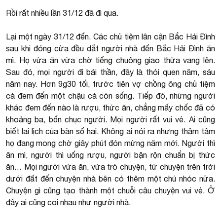
Rồi rất nhiều lần 31/12 đã đi qua.
Lại một ngày 31/12 đến. Các chủ tiệm lân cận Bắc Hải Đình
sau khi đóng cửa đều dắt người nhà đến Bắc Hải Đình ăn
mì. Họ vừa ăn vừa chờ tiếng chuông giao thừa vang lên.
Sau đó, mọi người đi bái thần, đây là thói quen năm, sáu
năm nay. Hơn 9g30 tối, trước tiên vợ chồng ông chủ tiệm
cá đem đến một chậu cá còn sống. Tiếp đó, những người
khác đem đến nào là rượu, thức ăn, chẳng mấy chốc đã có
khoảng ba, bốn chục người. Mọi người rất vui vẻ. Ai cũng
biết lai lịch của bàn số hai. Không ai nói ra nhưng thâm tâm
họ đang mong chờ giây phút đón mừng năm mới. Người thì
ăn mì, người thì uống rượu, người bận rộn chuẩn bị thức
ăn… Mọi người vừa ăn, vừa trò chuyện, từ chuyện trên trời
dưới đất đến chuyện nhà bên có thêm một chú nhóc nữa.
Chuyện gì cũng tạo thành một chuỗi câu chuyện vui vẻ. Ở
đây ai cũng coi nhau như người nhà.