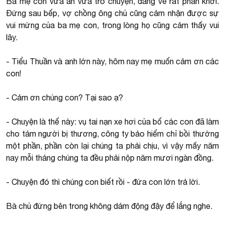
Ba mẹ con vừa ăn vừa trò chuyện, dáng vẻ rất phấn khởi.
Đứng sau bếp, vợ chồng ông chủ cũng cảm nhận được sự
vui mừng của ba mẹ con, trong lòng họ cũng cảm thấy vui
lây.
- Tiểu Thuần và anh lớn này, hôm nay mẹ muốn cảm ơn các
con!
- Cảm ơn chúng con? Tại sao ạ?
- Chuyện là thế này: vụ tai nạn xe hơi của bố các con đã làm
cho tám người bị thương, công ty bảo hiểm chỉ bồi thường
một phần, phần còn lại chúng ta phải chịu, vì vậy mấy năm
nay mỗi tháng chúng ta đều phải nộp năm mươi ngàn đồng.
- Chuyện đó thì chúng con biết rồi - đứa con lớn trả lời.
Bà chủ đứng bên trong không dám động đậy để lắng nghe.