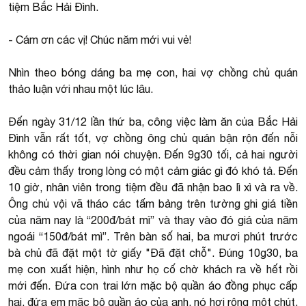
tiệm Bắc Hải Đình.
- Cám ơn các vị! Chúc năm mới vui vẻ!
Nhìn theo bóng dáng ba mẹ con, hai vợ chồng chủ quán
thảo luận với nhau một lúc lâu.
Đến ngày 31/12 lần thứ ba, công việc làm ăn của Bắc Hải
Đình vẫn rất tốt, vợ chồng ông chủ quán bận rộn đến nỗi
không có thời gian nói chuyện. Đến 9g30 tối, cả hai người
đều cảm thấy trong lòng có một cảm giác gì đó khó tả. Đến
10 giờ, nhân viên trong tiệm đều đã nhận bao lì xì và ra về.
Ông chủ vội vã tháo các tấm bảng trên tường ghi giá tiền
của năm nay là “200đ/bát mì” và thay vào đó giá của năm
ngoái “150đ/bát mì”. Trên bàn số hai, ba mươi phút trước
bà chủ đã đặt một tờ giấy "Đã đặt chỗ". Đúng 10g30, ba
mẹ con xuất hiện, hình như họ cố chờ khách ra về hết rồi
mới đến. Đứa con trai lớn mặc bộ quần áo đồng phục cấp
hai, đứa em mặc bộ quần áo của anh, nó hơi rộng một chút,