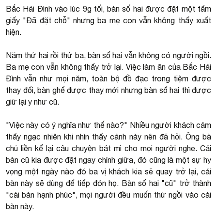
Bắc Hải Đình vào lúc 9g tối, bàn số hai được đặt một tấm
giấy "Đã đặt chỗ" nhưng ba mẹ con vẫn không thấy xuất
hiện.
Năm thứ hai rồi thứ ba, bàn số hai vẫn không có người ngồi.
Ba mẹ con vẫn không thấy trở lại. Việc làm ăn của Bắc Hải
Đình vẫn như mọi năm, toàn bộ đồ đạc trong tiệm được
thay đổi, bàn ghế được thay mới nhưng bàn số hai thì được
giữ lại y như cũ.
"Việc này có ý nghĩa như thế nào?" Nhiều người khách cảm
thấy ngạc nhiên khi nhìn thấy cảnh này nên đã hỏi. Ông bà
chủ liền kể lại câu chuyện bát mì cho mọi người nghe. Cái
bàn cũ kia được đặt ngay chính giữa, đó cũng là một sự hy
vọng một ngày nào đó ba vị khách kia sẽ quay trở lại, cái
bàn này sẽ dùng để tiếp đón họ. Bàn số hai "cũ" trở thành
"cái bàn hạnh phúc", mọi người đều muốn thử ngồi vào cái
bàn này.